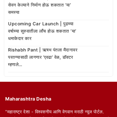
सेवन केल्याने निर्माण होऊ शकतात ‘या’
समस्या
Upcoming Car Launch | पुढच्या
वर्षाच्या सुरुवातीला लाँच होऊ शकतात ‘या’
धमाकेदार कार
Rishabh Pant | ऋषभ पंतला मैदानावर
परतण्यासाठी लागणार ‘एवढा’ वेळ, डॉक्टर
म्हणाले…
Maharashtra Desha
"महाराष्ट्र देशा - विश्वसनीय आणि वेगवान मराठी न्यूज पोर्टल.