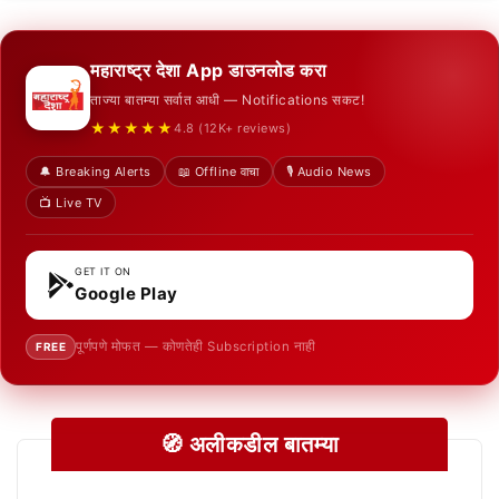
महाराष्ट्र देशा App डाउनलोड करा
ताज्या बातम्या सर्वात आधी — Notifications सकट!
★★★★★
4.8 (12K+ reviews)
🔔 Breaking Alerts
📖 Offline वाचा
🎙️ Audio News
📺 Live TV
GET IT ON
Google Play
पूर्णपणे मोफत — कोणतेही Subscription नाही
FREE
🧭 अलीकडील बातम्या