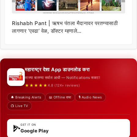
Rishabh Pant | ऋषभ पंतला मैदानावर परतण्यासाठी
लागणार ‘एवढा’ वेळ, डॉक्टर म्हणाले…
महाराष्ट्र देशा App डाउनलोड करा
ताज्या बातम्या सर्वात आधी — Notifications सकट!
★★★★★
4.8 (12K+ reviews)
🔔 Breaking Alerts
📖 Offline वाचा
🎙️ Audio News
📺 Live TV
GET IT ON
Google Play