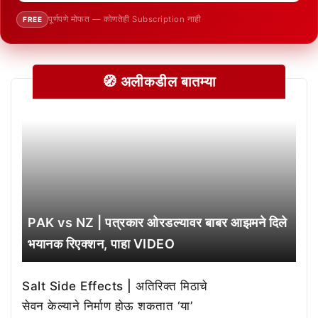
पूर्णपणे मोफत — कोणतेही Subscription नाही
FREE
🧭 अलीकडील बातम्या
PAK vs NZ | पत्रकार ओरडल्यावर बाबर आझमने दिले
भयानक रिएक्शन, पाहा VIDEO
Salt Side Effects | अतिरिक्त मिठाचे
सेवन केल्याने निर्माण होऊ शकतात ‘या’