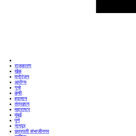
राजकारण
खेळ
मनोरंजन
आरोग्य
गुन्हे
कृषी
हवामान
तंत्रज्ञान
महाराष्ट्र
मुंबई
पुणे
नागपूर
छत्रपती संभाजीनगर