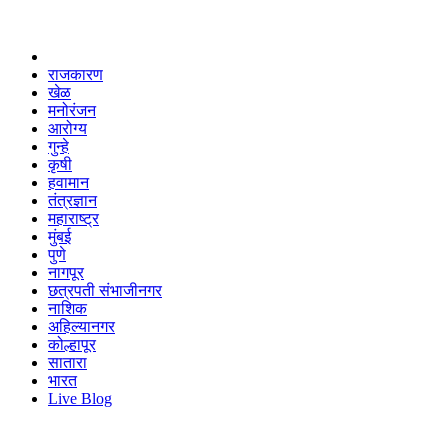
राजकारण
खेळ
मनोरंजन
आरोग्य
गुन्हे
कृषी
हवामान
तंत्रज्ञान
महाराष्ट्र
मुंबई
पुणे
नागपूर
छत्रपती संभाजीनगर
नाशिक
अहिल्यानगर
कोल्हापूर
सातारा
भारत
Live Blog