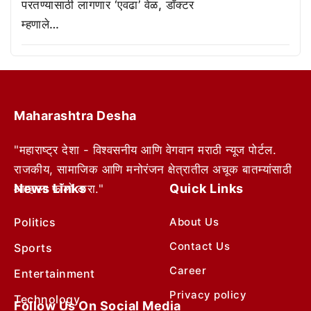
परतण्यासाठी लागणार ‘एवढा’ वेळ, डॉक्टर
म्हणाले…
Maharashtra Desha
"महाराष्ट्र देशा - विश्वसनीय आणि वेगवान मराठी न्यूज पोर्टल.
राजकीय, सामाजिक आणि मनोरंजन क्षेत्रातील अचूक बातम्यांसाठी
News Links
Quick Links
आम्हाला फॉलो करा."
Politics
About Us
Contact Us
Sports
Career
Entertainment
Privacy policy
Technology
Follow Us On Social Media