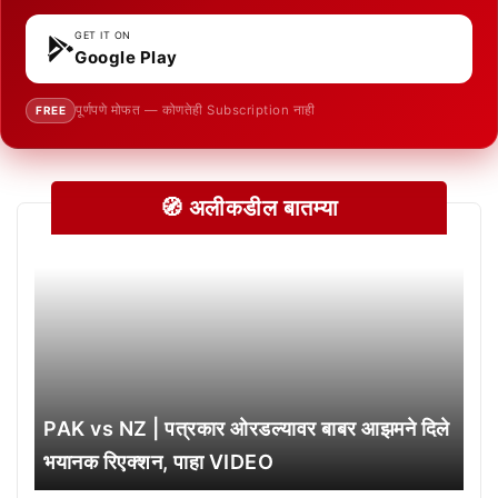
GET IT ON
Google Play
पूर्णपणे मोफत — कोणतेही Subscription नाही
FREE
🧭 अलीकडील बातम्या
PAK vs NZ | पत्रकार ओरडल्यावर बाबर आझमने दिले
भयानक रिएक्शन, पाहा VIDEO