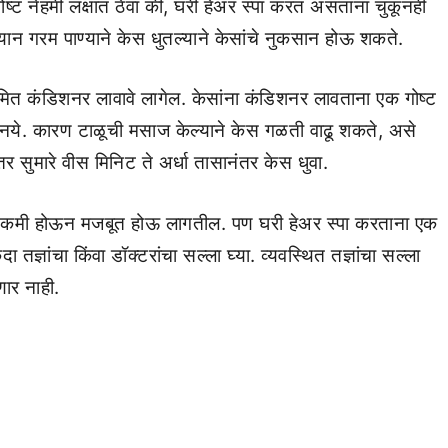
गोष्ट नेहमी लक्षात ठेवा की, घरी हेअर स्पा करत असताना चुकूनही
म्यान गरम पाण्याने केस धुतल्याने केसांचे नुकसान होऊ शकते.
नियमित कंडिशनर लावावे लागेल. केसांना कंडिशनर लावताना एक गोष्ट
 नये. कारण टाळूची मसाज केल्याने केस गळती वाढू शकते, असे
र सुमारे वीस मिनिट ते अर्धा तासानंतर केस धुवा.
गळणे कमी होऊन मजबूत होऊ लागतील. पण घरी हेअर स्पा करताना एक
कदा तज्ञांचा किंवा डॉक्टरांचा सल्ला घ्या. व्यवस्थित तज्ञांचा सल्ला
णार नाही.