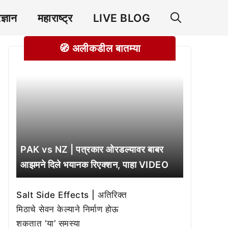
रज्ञान
महाराष्ट्र
LIVE BLOG
🧭 अलीकडील बातम्या
PAK vs NZ | पत्रकार ओरडल्यावर बाबर
आझमने दिले भयानक रिएक्शन, पाहा VIDEO
Salt Side Effects | अतिरिक्त
मिठाचे सेवन केल्याने निर्माण होऊ
शकतात ‘या’ समस्या