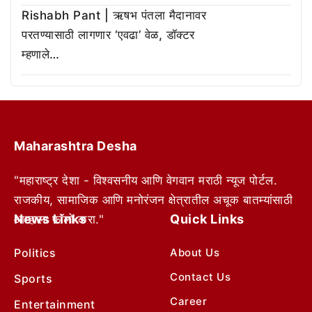
Rishabh Pant | ऋषभ पंतला मैदानावर
परतण्यासाठी लागणार ‘एवढा’ वेळ, डॉक्टर
म्हणाले…
Maharashtra Desha
"महाराष्ट्र देशा - विश्वसनीय आणि वेगवान मराठी न्यूज पोर्टल.
राजकीय, सामाजिक आणि मनोरंजन क्षेत्रातील अचूक बातम्यांसाठी
News Links
Quick Links
आम्हाला फॉलो करा."
Politics
About Us
Contact Us
Sports
Career
Entertainment