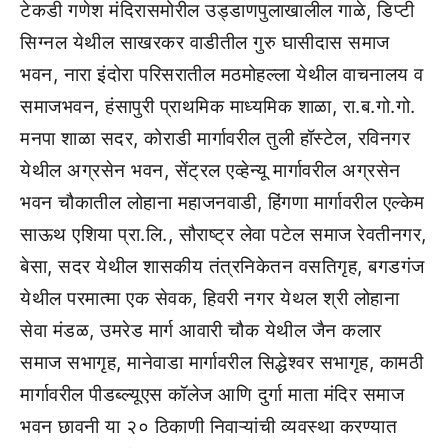
टेकडी गणेश मंदिरासमोरील उड्डाणपुलाखालील गाळे, डिप्टी
सिग्नल येथील साखरकर वाडीतील गुरु घासीदास समाज
भवन, नारा इंदोरा परिसरातील मठमोहल्ला येथील वाचनालय व
समाजभवन, हंसापुरी प्राथमिक माध्यमिक शाळा, रा.ब.गो.गो.
मनपा शाळा सदर, कोराडी मार्गावरील तुली हॉस्टेल, रविनगर
येथील अग्रसेन भवन, सेंट्रल एव्हेन्यू मार्गावरील अग्रसेन
भवन चौकातील लोहाना महाजनवाडी, हिंगणा मार्गावरील एल्केम
साऊथ एशिया प्रा.लि., सौराष्ट्र लेवा पटेल समाज रेवतीनगर,
बेसा, सदर येथील शासकीय तंत्रनिकेतन वसतिगृह, बगडगंज
येथील परमात्मा एक सेवक, हिवरी नगर येथल श्री लोहाना
सेवा मंडळ, उमरेड मार्ग आवारी चौक येथील जैन कलार
समाज सभागृह, मानेवाडा मार्गावरील सिद्धेश्वर सभागृह, कामठी
मार्गावरील पीडब्ल्यूएस कॉलेज आणि दुर्गा माता मंदिर समाज
भवन छावनी या २० ठिकाणी निवाऱ्यांची व्यवस्था करण्यात