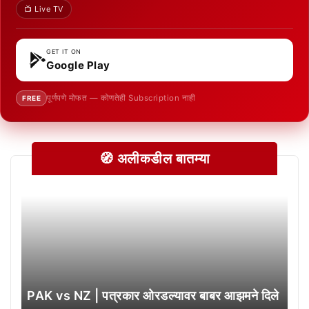
📺 Live TV
GET IT ON
Google Play
पूर्णपणे मोफत — कोणतेही Subscription नाही
FREE
🧭 अलीकडील बातम्या
PAK vs NZ | पत्रकार ओरडल्यावर बाबर आझमने दिले