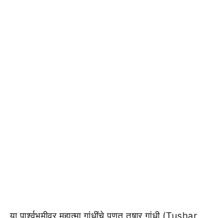
या पार्श्वभूमीवर महात्मा गांधींचे पणतू तुषार गांधी (Tushar