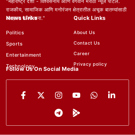
"महाराष्ट्र देशा - विश्वसनीय आणि वेगवान मराठी न्यूज पोर्टल.
राजकीय, सामाजिक आणि मनोरंजन क्षेत्रातील अचूक बातम्यांसाठी
News Links
Quick Links
आम्हाला फॉलो करा."
Politics
About Us
Contact Us
Sports
Career
Entertainment
Privacy policy
Technology
Follow Us On Social Media