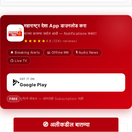
महाराष्ट्र देशा App डाउनलोड करा
ताज्या बातम्या सर्वात आधी — Notifications सकट!
★★★★★
4.8 (12K+ reviews)
🔔 Breaking Alerts
📖 Offline वाचा
🎙️ Audio News
📺 Live TV
GET IT ON
Google Play
पूर्णपणे मोफत — कोणतेही Subscription नाही
FREE
🧭 अलीकडील बातम्या