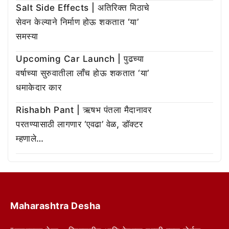
Salt Side Effects | अतिरिक्त मिठाचे
सेवन केल्याने निर्माण होऊ शकतात ‘या’
समस्या
Upcoming Car Launch | पुढच्या
वर्षाच्या सुरुवातीला लाँच होऊ शकतात ‘या’
धमाकेदार कार
Rishabh Pant | ऋषभ पंतला मैदानावर
परतण्यासाठी लागणार ‘एवढा’ वेळ, डॉक्टर
म्हणाले…
Maharashtra Desha