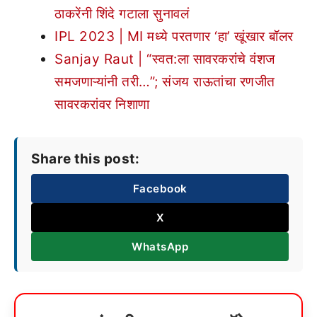
ठाकरेंनी शिंदे गटाला सुनावलं
IPL 2023 | MI मध्ये परतणार ‘हा’ खूंखार बॉलर
Sanjay Raut | “स्वत:ला सावरकरांचे वंशज
समजणाऱ्यांनी तरी…”; संजय राऊतांचा रणजीत
सावरकरांवर निशाणा
Share this post:
Facebook
X
WhatsApp