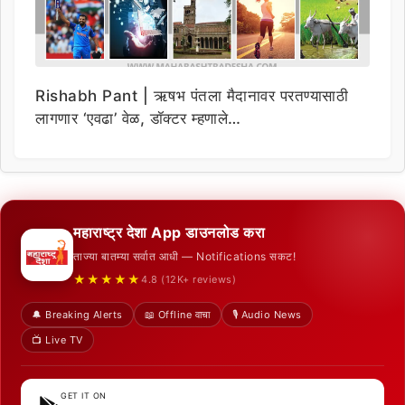
Rishabh Pant | ऋषभ पंतला मैदानावर परतण्यासाठी
लागणार ‘एवढा’ वेळ, डॉक्टर म्हणाले…
महाराष्ट्र देशा App डाउनलोड करा
ताज्या बातम्या सर्वात आधी — Notifications सकट!
★★★★★
4.8 (12K+ reviews)
🔔 Breaking Alerts
📖 Offline वाचा
🎙️ Audio News
📺 Live TV
GET IT ON