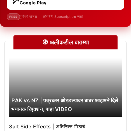
Google Play
पूर्णपणे मोफत — कोणतेही Subscription नाही
FREE
🧭 अलीकडील बातम्या
PAK vs NZ | पत्रकार ओरडल्यावर बाबर आझमने दिले
भयानक रिएक्शन, पाहा VIDEO
Salt Side Effects | अतिरिक्त मिठाचे