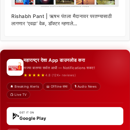
Rishabh Pant | ऋषभ पंतला मैदानावर परतण्यासाठी
लागणार ‘एवढा’ वेळ, डॉक्टर म्हणाले…
महाराष्ट्र देशा App डाउनलोड करा
ताज्या बातम्या सर्वात आधी — Notifications सकट!
★★★★★
4.8 (12K+ reviews)
🔔 Breaking Alerts
📖 Offline वाचा
🎙️ Audio News
📺 Live TV
GET IT ON
Google Play