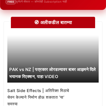
पूर्णपणे मोफत — कोणतेही Subscription नाही
FREE
🧭 अलीकडील बातम्या
PAK vs NZ | पत्रकार ओरडल्यावर बाबर आझमने दिले
भयानक रिएक्शन, पाहा VIDEO
Salt Side Effects | अतिरिक्त मिठाचे
सेवन केल्याने निर्माण होऊ शकतात ‘या’
समस्या