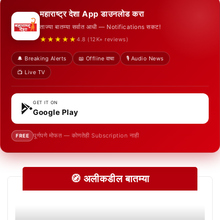
महाराष्ट्र देशा App डाउनलोड करा
ताज्या बातम्या सर्वात आधी — Notifications सकट!
★★★★★
4.8 (12K+ reviews)
🔔 Breaking Alerts
📖 Offline वाचा
🎙️ Audio News
📺 Live TV
GET IT ON
Google Play
पूर्णपणे मोफत — कोणतेही Subscription नाही
FREE
🧭 अलीकडील बातम्या