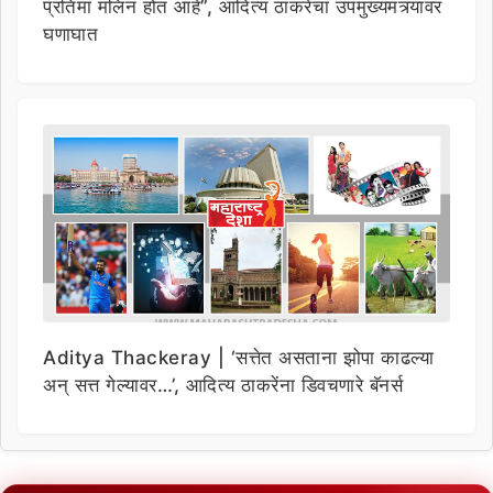
प्रतिमा मलिन होत आहे”, आदित्य ठाकरेंचा उपमुख्यमंत्र्यांवर
घणाघात
Aditya Thackeray | ‘सत्तेत असताना झोपा काढल्या
अन् सत्त गेल्यावर…’, आदित्य ठाकरेंना डिवचणारे बॅनर्स