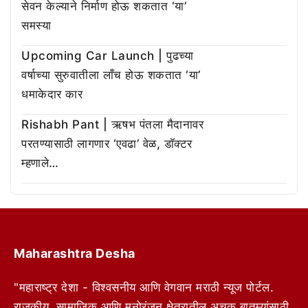
सेवन केल्याने निर्माण होऊ शकतात ‘या’
समस्या
Upcoming Car Launch | पुढच्या
वर्षाच्या सुरुवातीला लाँच होऊ शकतात ‘या’
धमाकेदार कार
Rishabh Pant | ऋषभ पंतला मैदानावर
परतण्यासाठी लागणार ‘एवढा’ वेळ, डॉक्टर
म्हणाले…
Maharashtra Desha
"महाराष्ट्र देशा - विश्वसनीय आणि वेगवान मराठी न्यूज पोर्टल.
राजकीय, सामाजिक आणि मनोरंजन क्षेत्रातील अचूक बातम्यांसाठी