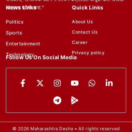
News Links
Quick Links
आम्हाला फॉलो करा."
Politics
About Us
Contact Us
Sports
Career
Entertainment
Privacy policy
Technology
Follow Us On Social Media
© 2026 Maharashtra Desha • All rights reserved