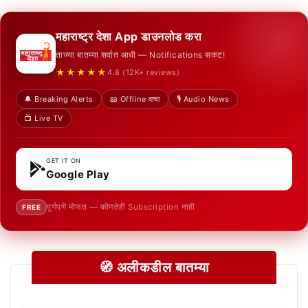
महाराष्ट्र देशा App डाउनलोड करा
ताज्या बातम्या सर्वात आधी — Notifications सकट!
★★★★★
4.8 (12K+ reviews)
🔔 Breaking Alerts
📖 Offline वाचा
🎙️ Audio News
📺 Live TV
GET IT ON
Google Play
पूर्णपणे मोफत — कोणतेही Subscription नाही
FREE
🧭 अलीकडील बातम्या