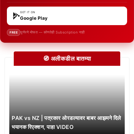
GET IT ON
Google Play
पूर्णपणे मोफत — कोणतेही Subscription नाही
FREE
🧭 अलीकडील बातम्या
PAK vs NZ | पत्रकार ओरडल्यावर बाबर आझमने दिले
भयानक रिएक्शन, पाहा VIDEO