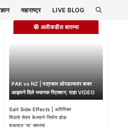
रज्ञान
महाराष्ट्र
LIVE BLOG
🧭 अलीकडील बातम्या
PAK vs NZ | पत्रकार ओरडल्यावर बाबर
आझमने दिले भयानक रिएक्शन, पाहा VIDEO
Salt Side Effects | अतिरिक्त
मिठाचे सेवन केल्याने निर्माण होऊ
शकतात ‘या’ समस्या