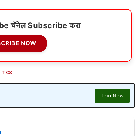
ube चॅनेल Subscribe करा
SCRIBE NOW
ITICS
Join Now