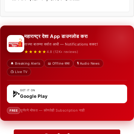
महाराष्ट्र देशा App डाउनलोड करा
ताज्या बातम्या सर्वात आधी — Notifications सकट!
★★★★★
4.8 (12K+ reviews)
🔔 Breaking Alerts
📖 Offline वाचा
🎙️ Audio News
📺 Live TV
GET IT ON
Google Play
पूर्णपणे मोफत — कोणतेही Subscription नाही
FREE