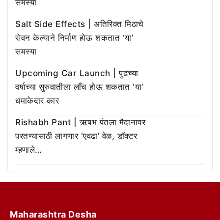
समस्या
Salt Side Effects | अतिरिक्त मिठाचे
सेवन केल्याने निर्माण होऊ शकतात ‘या’
समस्या
Upcoming Car Launch | पुढच्या
वर्षाच्या सुरुवातीला लाँच होऊ शकतात ‘या’
धमाकेदार कार
Rishabh Pant | ऋषभ पंतला मैदानावर
परतण्यासाठी लागणार ‘एवढा’ वेळ, डॉक्टर
म्हणाले…
Maharashtra Desha