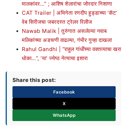
मालकांवर…” ; आशिष शेलारांचा जोरदार निशाणा
CAT Trailer | अभिनेता रणदीप हुड्डाच्या ‘कॅट’
वेब सिरीजचा जबरदस्त ट्रेलर रिलीज
Nawab Malik | तुरुंगात असलेल्या नवाब
मलिकांच्या अडचणी वाढल्या, गंभीर गुन्हा दाखल!
Rahul Gandhi | “राहुल गांधींच्या वक्तव्याचा खरा
धोका…”, ‘या’ ज्येष्ठ नेत्याचा इशारा
Share this post:
Facebook
X
WhatsApp