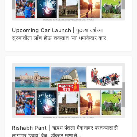
Upcoming Car Launch | पुढच्या वर्षाच्या
सुरुवातीला लाँच होऊ शकतात ‘या’ धमाकेदार कार
Rishabh Pant | ऋषभ पंतला मैदानावर परतण्यासाठी
लागणार ‘एवढा’ वेळ, डॉक्टर म्हणाले…