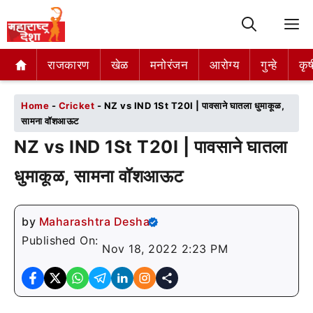
M
राजकारण
राजकारण
खेळ
खेळ
मनोरंजन
मनोरंजन
आरोग्य
आरोग्य
गुन्हे
गुन्हे
कृष
कृष
Home
-
Cricket
-
NZ vs IND 1St T20I | पावसाने घातला धुमाकूळ,
सामना वॉशआऊट
NZ vs IND 1St T20I | पावसाने घातला
धुमाकूळ, सामना वॉशआऊट
by
Maharashtra Desha
Published On:
Nov 18, 2022 2:23 PM