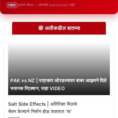
पूर्णपणे मोफत — कोणतेही Subscription नाही
FREE
🧭 अलीकडील बातम्या
PAK vs NZ | पत्रकार ओरडल्यावर बाबर आझमने दिले
भयानक रिएक्शन, पाहा VIDEO
Salt Side Effects | अतिरिक्त मिठाचे
सेवन केल्याने निर्माण होऊ शकतात ‘या’