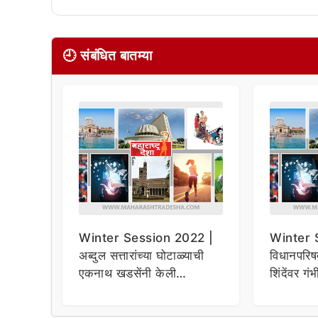
🕘 संबंधित बातम्या
Winter Session 2022 |
Winter 
अब्दुल सत्तारांच्या घोटाळ्याची
विधानपरिष
एकनाथ खडसेंनी केली
शिंदेंवर ग
पोलखोल! म्हणाले, “१५ कोटी
राजीनाम्या
रुपयांची उलाढाल”