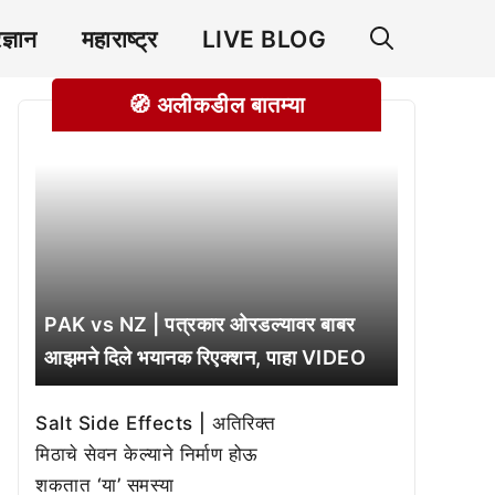
रज्ञान
महाराष्ट्र
LIVE BLOG
🧭 अलीकडील बातम्या
PAK vs NZ | पत्रकार ओरडल्यावर बाबर
आझमने दिले भयानक रिएक्शन, पाहा VIDEO
Salt Side Effects | अतिरिक्त
मिठाचे सेवन केल्याने निर्माण होऊ
शकतात ‘या’ समस्या