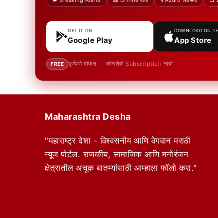
🔔 Breaking Alerts
📖 Offline वाचा
🎙️ Audio News
📺 
GET IT ON
DOWNLOAD ON T
Google Play
App Store
पूर्णपणे मोफत — कोणतेही Subscription नाही
FREE
Maharashtra Desha
"महाराष्ट्र देशा - विश्वसनीय आणि वेगवान मराठी
न्यूज पोर्टल. राजकीय, सामाजिक आणि मनोरंजन
क्षेत्रातील अचूक बातम्यांसाठी आम्हाला फॉलो करा."