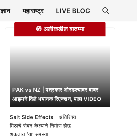
रज्ञान
महाराष्ट्र
LIVE BLOG
🧭 अलीकडील बातम्या
PAK vs NZ | पत्रकार ओरडल्यावर बाबर
आझमने दिले भयानक रिएक्शन, पाहा VIDEO
Salt Side Effects | अतिरिक्त
मिठाचे सेवन केल्याने निर्माण होऊ
शकतात ‘या’ समस्या