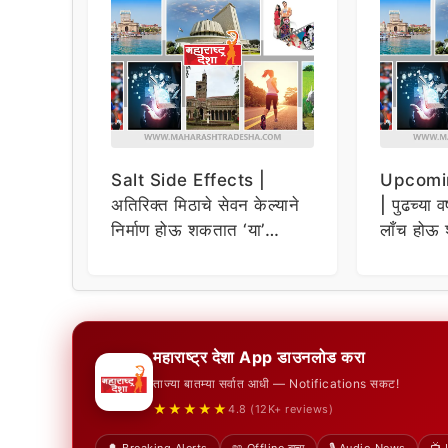
Salt Side Effects |
Upcomi
अतिरिक्त मिठाचे सेवन केल्याने
| पुढच्या व
निर्माण होऊ शकतात ‘या’
लाँच होऊ 
समस्या
धमाकेदार 
महाराष्ट्र देशा App डाउनलोड करा
ताज्या बातम्या सर्वात आधी — Notifications सकट!
★★★★★
4.8 (12K+ reviews)