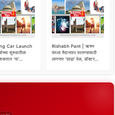
ng Car Launch
Rishabh Pant | ऋषभ
र्षाच्या सुरुवातीला
पंतला मैदानावर परतण्यासाठी
शकतात ‘या’
लागणार ‘एवढा’ वेळ, डॉक्टर
कार
म्हणाले…