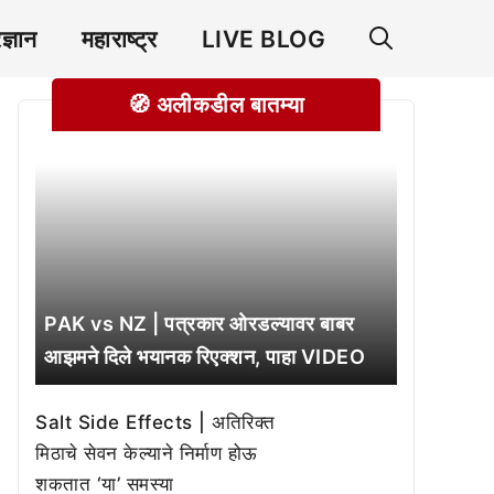
रज्ञान
महाराष्ट्र
LIVE BLOG
🧭 अलीकडील बातम्या
PAK vs NZ | पत्रकार ओरडल्यावर बाबर
आझमने दिले भयानक रिएक्शन, पाहा VIDEO
Salt Side Effects | अतिरिक्त
मिठाचे सेवन केल्याने निर्माण होऊ
शकतात ‘या’ समस्या