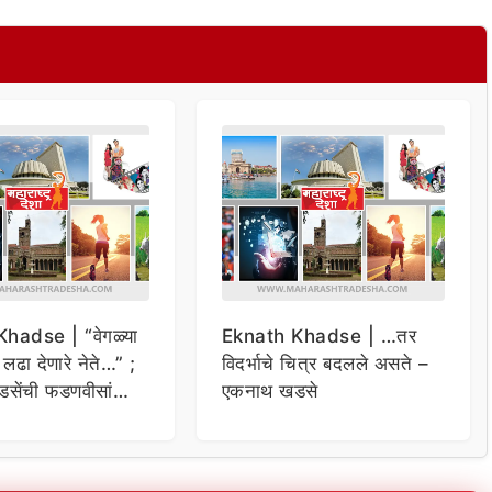
hadse | “वेगळ्या
Eknath Khadse | …तर
ी लढा देणारे नेते…” ;
विदर्भाचे चित्र बदलले असते –
सेंची फडणवीसांना
एकनाथ खडसे