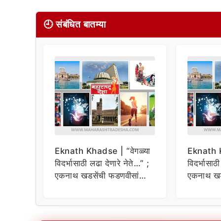
🕘 संबंधित बातम्या
Eknath Khadse | “वेगळ्या
Eknath K
विदर्भासाठी लढा देणारे नेते…” ;
विदर्भासाठ
एकनाथ खडसेंची फडणवीसांना
एकनाथ खड
टोला
टोला