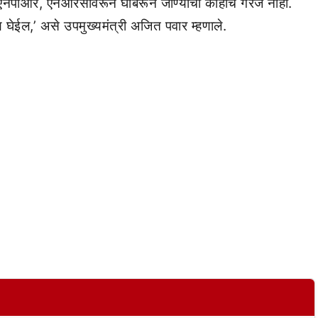
आणि एनपीआर, एनआरसीवरून घाबरून जाण्याची काहीच गरज नाही.
घेईल,’ असे उपमुख्यमंत्री अजित पवार म्हणाले.