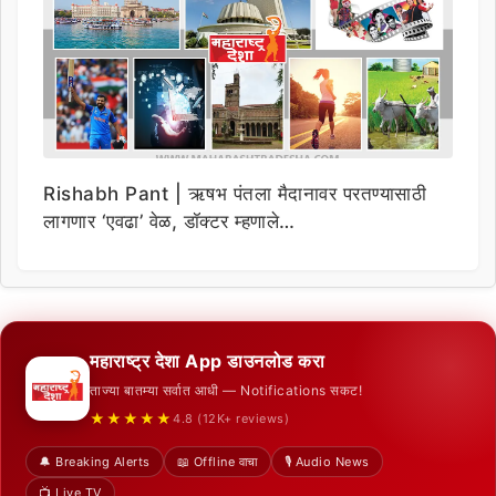
Rishabh Pant | ऋषभ पंतला मैदानावर परतण्यासाठी
लागणार ‘एवढा’ वेळ, डॉक्टर म्हणाले…
महाराष्ट्र देशा App डाउनलोड करा
ताज्या बातम्या सर्वात आधी — Notifications सकट!
★★★★★
4.8 (12K+ reviews)
🔔 Breaking Alerts
📖 Offline वाचा
🎙️ Audio News
📺 Live TV