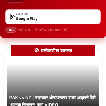
GET IT ON
Google Play
पूर्णपणे मोफत — कोणतेही Subscription नाही
FREE
🧭 अलीकडील बातम्या
PAK vs NZ | पत्रकार ओरडल्यावर बाबर आझमने दिले
भयानक रिएक्शन, पाहा VIDEO