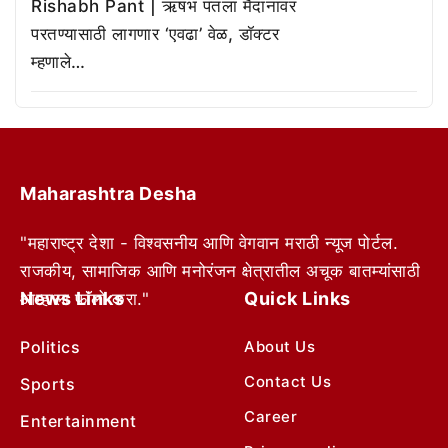
Rishabh Pant | ऋषभ पंतला मैदानावर
परतण्यासाठी लागणार ‘एवढा’ वेळ, डॉक्टर
म्हणाले…
Maharashtra Desha
"महाराष्ट्र देशा - विश्वसनीय आणि वेगवान मराठी न्यूज पोर्टल.
राजकीय, सामाजिक आणि मनोरंजन क्षेत्रातील अचूक बातम्यांसाठी
News Links
Quick Links
आम्हाला फॉलो करा."
Politics
About Us
Contact Us
Sports
Career
Entertainment