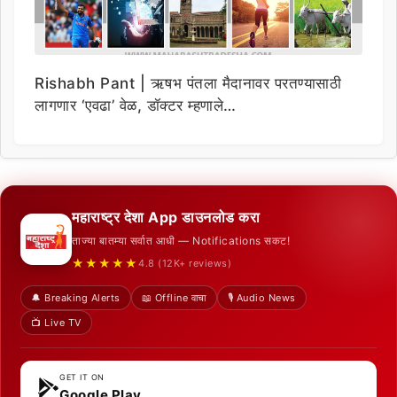
Rishabh Pant | ऋषभ पंतला मैदानावर परतण्यासाठी
लागणार ‘एवढा’ वेळ, डॉक्टर म्हणाले…
महाराष्ट्र देशा App डाउनलोड करा
ताज्या बातम्या सर्वात आधी — Notifications सकट!
★★★★★
4.8 (12K+ reviews)
🔔 Breaking Alerts
📖 Offline वाचा
🎙️ Audio News
📺 Live TV
GET IT ON
Google Play