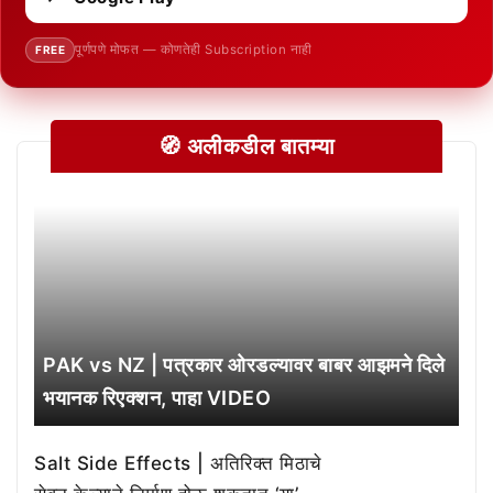
पूर्णपणे मोफत — कोणतेही Subscription नाही
FREE
🧭 अलीकडील बातम्या
PAK vs NZ | पत्रकार ओरडल्यावर बाबर आझमने दिले
भयानक रिएक्शन, पाहा VIDEO
Salt Side Effects | अतिरिक्त मिठाचे