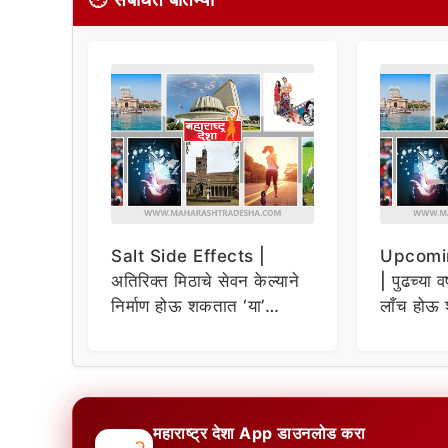
Salt Side Effects |
Upcomi
अतिरिक्त मिठाचे सेवन केल्याने
| पुढच्या व
निर्माण होऊ शकतात ‘या’
लाँच होऊ 
समस्या
धमाकेदार 
महाराष्ट्र देशा App डाउनलोड करा