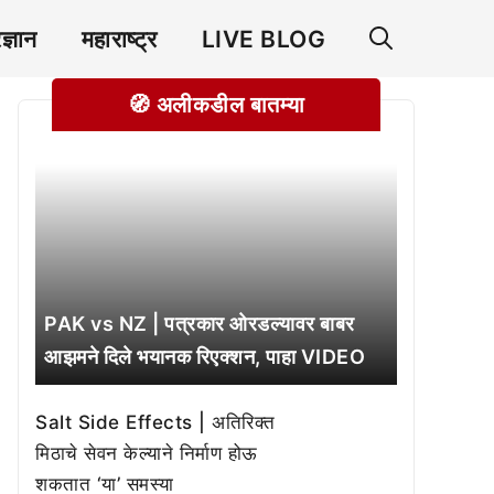
रज्ञान
महाराष्ट्र
LIVE BLOG
🧭 अलीकडील बातम्या
PAK vs NZ | पत्रकार ओरडल्यावर बाबर
आझमने दिले भयानक रिएक्शन, पाहा VIDEO
Salt Side Effects | अतिरिक्त
मिठाचे सेवन केल्याने निर्माण होऊ
शकतात ‘या’ समस्या