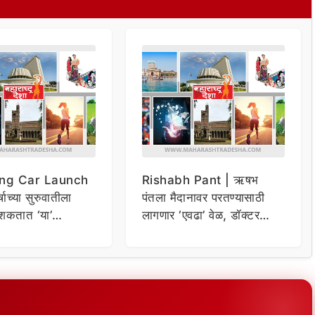
ng Car Launch
Rishabh Pant | ऋषभ
र्षाच्या सुरुवातीला
पंतला मैदानावर परतण्यासाठी
शकतात ‘या’
लागणार ‘एवढा’ वेळ, डॉक्टर
कार
म्हणाले…