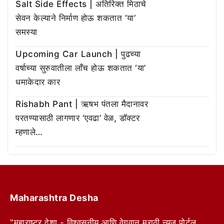
Salt Side Effects | अतिरिक्त मिठाचे
सेवन केल्याने निर्माण होऊ शकतात ‘या’
समस्या
Upcoming Car Launch | पुढच्या
वर्षाच्या सुरुवातीला लाँच होऊ शकतात ‘या’
धमाकेदार कार
Rishabh Pant | ऋषभ पंतला मैदानावर
परतण्यासाठी लागणार ‘एवढा’ वेळ, डॉक्टर
म्हणाले…
Maharashtra Desha
"महाराष्ट्र देशा - विश्वसनीय आणि वेगवान मराठी न्यूज पोर्टल.