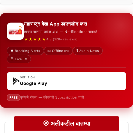
महाराष्ट्र देशा App डाउनलोड करा
ताज्या बातम्या सर्वात आधी — Notifications सकट!
★★★★★
4.8 (12K+ reviews)
🔔 Breaking Alerts
📖 Offline वाचा
🎙️ Audio News
📺 Live TV
GET IT ON
Google Play
पूर्णपणे मोफत — कोणतेही Subscription नाही
FREE
🧭 अलीकडील बातम्या