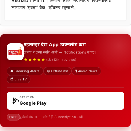
Rishabh Pant | ऋषभ पंतला मैदानावर परतण्यासाठी
लागणार ‘एवढा’ वेळ, डॉक्टर म्हणाले…
महाराष्ट्र देशा App डाउनलोड करा
ताज्या बातम्या सर्वात आधी — Notifications सकट!
★★★★★
4.8 (12K+ reviews)
🔔 Breaking Alerts
📖 Offline वाचा
🎙️ Audio News
📺 Live TV
GET IT ON
Google Play
पूर्णपणे मोफत — कोणतेही Subscription नाही
FREE