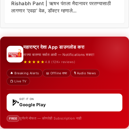
Rishabh Pant | ऋषभ पंतला मैदानावर परतण्यासाठी
लागणार ‘एवढा’ वेळ, डॉक्टर म्हणाले…
महाराष्ट्र देशा App डाउनलोड करा
ताज्या बातम्या सर्वात आधी — Notifications सकट!
★★★★★
4.8 (12K+ reviews)
🔔 Breaking Alerts
📖 Offline वाचा
🎙️ Audio News
📺 Live TV
GET IT ON
Google Play
पूर्णपणे मोफत — कोणतेही Subscription नाही
FREE