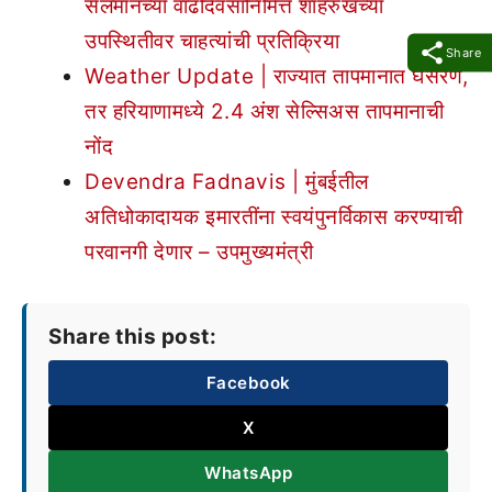
सलमानच्या वाढदिवसानिमित्त शाहरुखच्या
उपस्थितीवर चाहत्यांची प्रतिक्रिया
Share
Weather Update | राज्यात तापमानात घसरण,
तर हरियाणामध्ये 2.4 अंश सेल्सिअस तापमानाची
नोंद
Devendra Fadnavis | मुंबईतील
अतिधोकादायक इमारतींना स्वयंपुनर्विकास करण्याची
परवानगी देणार – उपमुख्यमंत्री
Share this post:
Facebook
X
WhatsApp