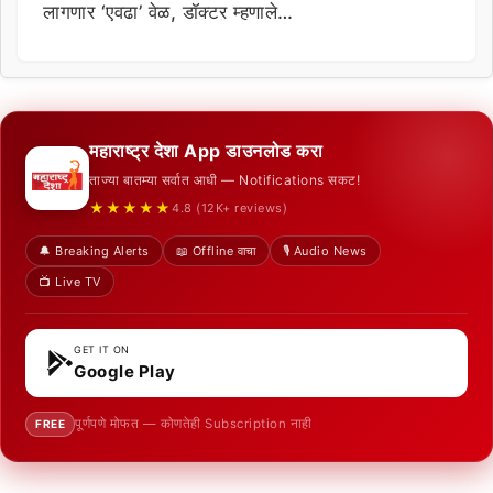
लागणार ‘एवढा’ वेळ, डॉक्टर म्हणाले…
महाराष्ट्र देशा App डाउनलोड करा
ताज्या बातम्या सर्वात आधी — Notifications सकट!
★★★★★
4.8 (12K+ reviews)
🔔 Breaking Alerts
📖 Offline वाचा
🎙️ Audio News
📺 Live TV
GET IT ON
Google Play
पूर्णपणे मोफत — कोणतेही Subscription नाही
FREE