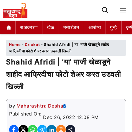
M
राजकारण
राजकारण
खेळ
खेळ
मनोरंजन
मनोरंजन
आरोग्य
आरोग्य
गुन्हे
गुन्हे
कृष
कृष
Home
-
Cricket
-
Shahid Afridi | ‘या’ माजी खेळाडूने शाहीद
आफ्रिदीचा फोटो शेअर करत उडवली खिल्ली
Shahid Afridi | ‘या’ माजी खेळाडूने
शाहीद आफ्रिदीचा फोटो शेअर करत उडवली
खिल्ली
by
Maharashtra Desha
Published On:
Dec 26, 2022 12:08 PM