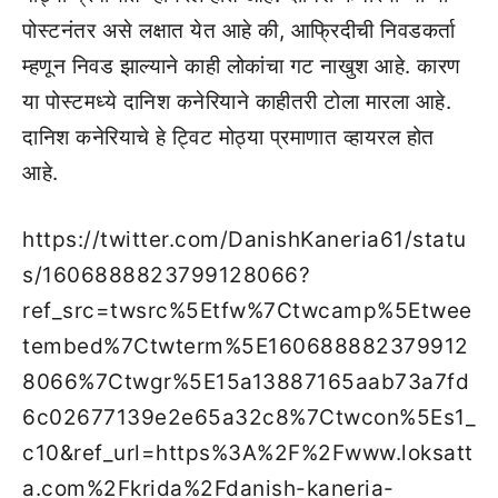
पोस्टनंतर असे लक्षात येत आहे की, आफ्रिदीची निवडकर्ता
म्हणून निवड झाल्याने काही लोकांचा गट नाखुश आहे. कारण
या पोस्टमध्ये दानिश कनेरियाने काहीतरी टोला मारला आहे.
दानिश कनेरियाचे हे ट्विट मोठ्या प्रमाणात व्हायरल होत
आहे.
https://twitter.com/DanishKaneria61/statu
s/1606888823799128066?
ref_src=twsrc%5Etfw%7Ctwcamp%5Etwee
tembed%7Ctwterm%5E160688882379912
8066%7Ctwgr%5E15a13887165aab73a7fd
6c02677139e2e65a32c8%7Ctwcon%5Es1_
c10&ref_url=https%3A%2F%2Fwww.loksatt
a.com%2Fkrida%2Fdanish-kaneria-