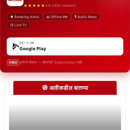
★★★★★
4.8 (12K+ reviews)
🔔 Breaking Alerts
📖 Offline वाचा
🎙️ Audio News
📺 Live TV
GET IT ON
Google Play
पूर्णपणे मोफत — कोणतेही Subscription नाही
FREE
🧭 अलीकडील बातम्या