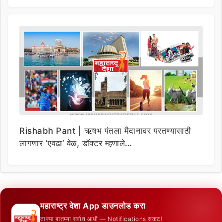
Rishabh Pant | ऋषभ पंतला मैदानावर परतण्यासाठी
लागणार ‘एवढा’ वेळ, डॉक्टर म्हणाले…
महाराष्ट्र देशा App डाउनलोड करा
ताज्या बातम्या सर्वात आधी — Notifications सकट!