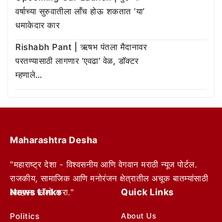
वर्षाच्या सुरुवातीला लाँच होऊ शकतात ‘या’
धमाकेदार कार
Rishabh Pant | ऋषभ पंतला मैदानावर
परतण्यासाठी लागणार ‘एवढा’ वेळ, डॉक्टर
म्हणाले…
Maharashtra Desha
"महाराष्ट्र देशा - विश्वसनीय आणि वेगवान मराठी न्यूज पोर्टल.
राजकीय, सामाजिक आणि मनोरंजन क्षेत्रातील अचूक बातम्यांसाठी
News Links
Quick Links
आम्हाला फॉलो करा."
Politics
About Us