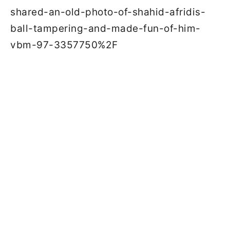
shared-an-old-photo-of-shahid-afridis-
ball-tampering-and-made-fun-of-him-
vbm-97-3357750%2F