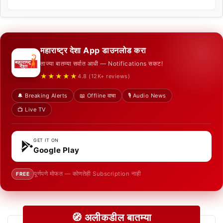
महाराष्ट्र देशा App डाउनलोड करा
ताज्या बातम्या सर्वात आधी — Notifications सकट!
★★★★★
4.8 (12K+ reviews)
🔔 Breaking Alerts
📖 Offline वाचा
🎙️ Audio News
📺 Live TV
GET IT ON
Google Play
पूर्णपणे मोफत — कोणतेही Subscription नाही
FREE
🧭 अलीकडील बातम्या