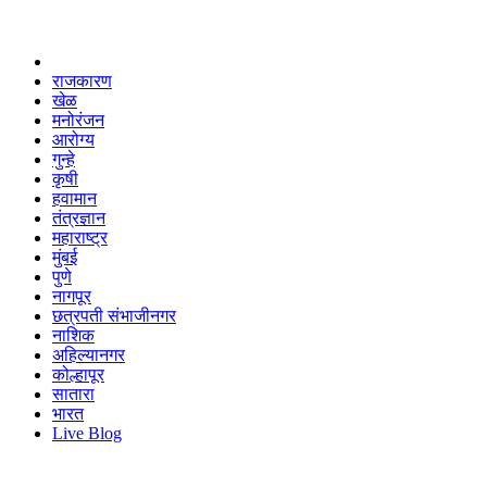
राजकारण
खेळ
मनोरंजन
आरोग्य
गुन्हे
कृषी
हवामान
तंत्रज्ञान
महाराष्ट्र
मुंबई
पुणे
नागपूर
छत्रपती संभाजीनगर
नाशिक
अहिल्यानगर
कोल्हापूर
सातारा
भारत
Live Blog