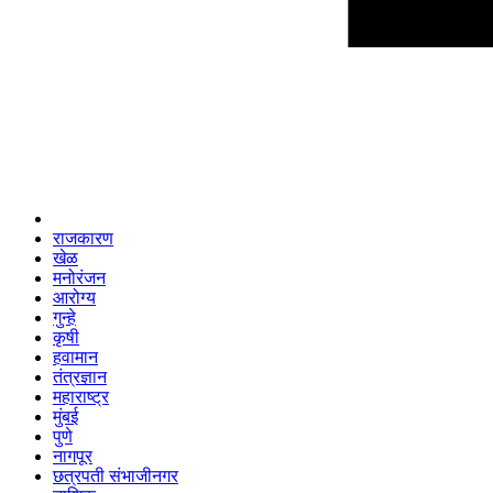
राजकारण
खेळ
मनोरंजन
आरोग्य
गुन्हे
कृषी
हवामान
तंत्रज्ञान
महाराष्ट्र
मुंबई
पुणे
नागपूर
छत्रपती संभाजीनगर