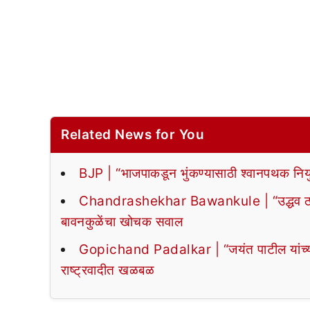
Related News for You
BJP | “भाजपाकडून भुंकण्यासाठी श्वानपथक नियुक
Chandrashekhar Bawankule | “उद्धव ठाक
बावनकुळेंचा खोचक सवाल
Gopichand Padalkar | “जयंत पाटील यांच्या घर
राष्ट्रवादीत खळबळ