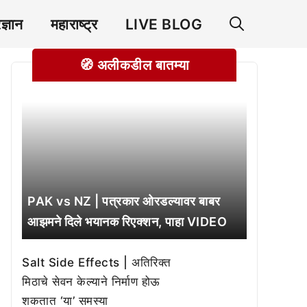
रज्ञान
महाराष्ट्र
LIVE BLOG
🧭 अलीकडील बातम्या
PAK vs NZ | पत्रकार ओरडल्यावर बाबर
आझमने दिले भयानक रिएक्शन, पाहा VIDEO
Salt Side Effects | अतिरिक्त
मिठाचे सेवन केल्याने निर्माण होऊ
शकतात ‘या’ समस्या