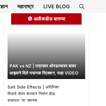
रज्ञान
महाराष्ट्र
LIVE BLOG
🧭 अलीकडील बातम्या
PAK vs NZ | पत्रकार ओरडल्यावर बाबर
आझमने दिले भयानक रिएक्शन, पाहा VIDEO
Salt Side Effects | अतिरिक्त
मिठाचे सेवन केल्याने निर्माण होऊ
शकतात ‘या’ समस्या