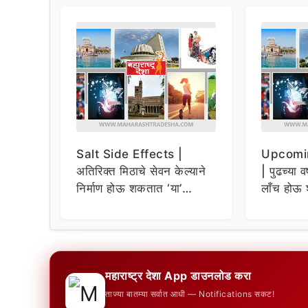
Salt Side Effects |
Upcomi
अतिरिक्त मिठाचे सेवन केल्याने
| पुढच्या व
निर्माण होऊ शकतात ‘या’
लाँच होऊ 
समस्या
धमाकेदार 
महाराष्ट्र देशा App डाउनलोड करा
ताज्या बातम्या सर्वात आधी — Notifications सकट!