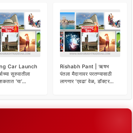
ng Car Launch
Rishabh Pant | ऋषभ
र्षाच्या सुरुवातीला
पंतला मैदानावर परतण्यासाठी
शकतात ‘या’
लागणार ‘एवढा’ वेळ, डॉक्टर
कार
म्हणाले…