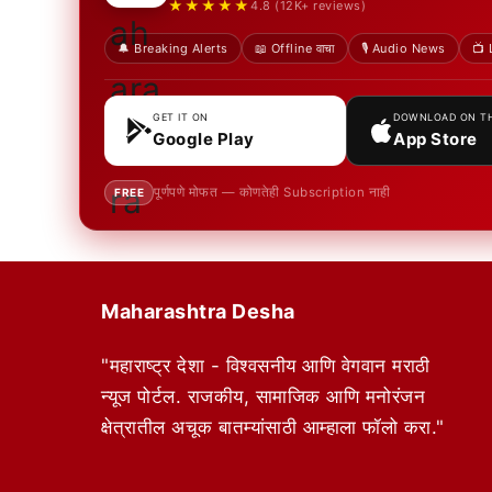
★★★★★
4.8 (12K+ reviews)
🔔 Breaking Alerts
📖 Offline वाचा
🎙️ Audio News
📺 
GET IT ON
DOWNLOAD ON T
Google Play
App Store
पूर्णपणे मोफत — कोणतेही Subscription नाही
FREE
Maharashtra Desha
"महाराष्ट्र देशा - विश्वसनीय आणि वेगवान मराठी
न्यूज पोर्टल. राजकीय, सामाजिक आणि मनोरंजन
क्षेत्रातील अचूक बातम्यांसाठी आम्हाला फॉलो करा."