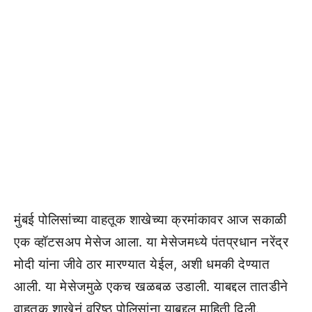
मुंबई पोलिसांच्या वाहतूक शाखेच्या क्रमांकावर आज सकाळी
एक व्हॉटसअप मेसेज आला. या मेसेजमध्ये पंतप्रधान नरेंद्र
मोदी यांना जीवे ठार मारण्यात येईल, अशी धमकी देण्यात
आली. या मेसेजमुळे एकच खळबळ उडाली. याबद्दल तातडीने
वाहतूक शाखेनं वरिष्ठ पोलिसांना याबद्दल माहिती दिली.