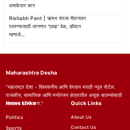
धमाकेदार कार
Rishabh Pant | ऋषभ पंतला मैदानावर
परतण्यासाठी लागणार ‘एवढा’ वेळ, डॉक्टर
म्हणाले…
Maharashtra Desha
"महाराष्ट्र देशा - विश्वसनीय आणि वेगवान मराठी न्यूज पोर्टल.
राजकीय, सामाजिक आणि मनोरंजन क्षेत्रातील अचूक बातम्यांसाठी
News Links
Quick Links
आम्हाला फॉलो करा."
Politics
About Us
Contact Us
Sports