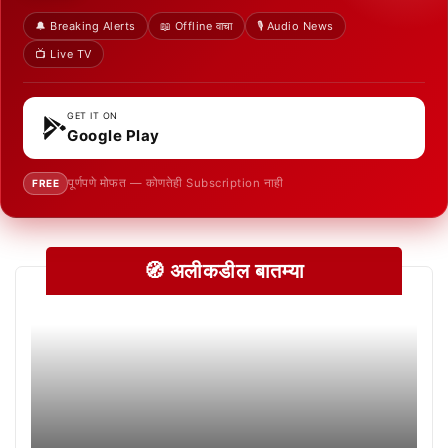
🔔 Breaking Alerts
📖 Offline वाचा
🎙️ Audio News
📺 Live TV
GET IT ON
Google Play
पूर्णपणे मोफत — कोणतेही Subscription नाही
FREE
🧭 अलीकडील बातम्या