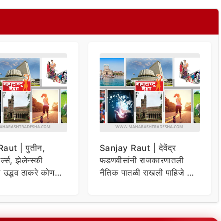
aut | पुतीन,
Sanjay Raut | देवेंद्र
्ल्स, झेलेन्स्की
फडणवीसांनी राजकारणातली
न उद्धव ठाकरे कोण
नैतिक पातळी राखली पाहिजे –
 संजय राऊतांचा दावा
संजय राऊत