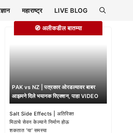
रज्ञान
महाराष्ट्र
LIVE BLOG
🧭 अलीकडील बातम्या
PAK vs NZ | पत्रकार ओरडल्यावर बाबर
आझमने दिले भयानक रिएक्शन, पाहा VIDEO
Salt Side Effects | अतिरिक्त
मिठाचे सेवन केल्याने निर्माण होऊ
शकतात ‘या’ समस्या