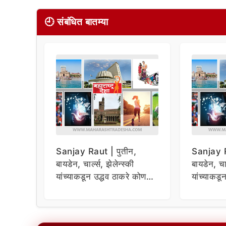
🕘 संबंधित बातम्या
Sanjay Raut | पुतीन,
Sanjay R
बायडेन, चार्ल्स, झेलेन्स्की
बायडेन, चार
यांच्याकडून उद्धव ठाकरे कोण
यांच्याकडू
विचारणा ; संजय राऊतांचा दावा
विचारणा ;