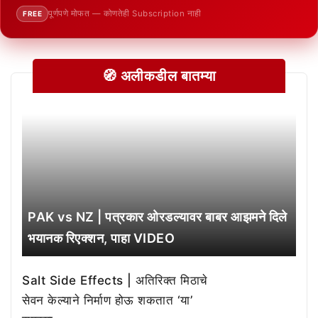
पूर्णपणे मोफत — कोणतेही Subscription नाही
FREE
🧭 अलीकडील बातम्या
PAK vs NZ | पत्रकार ओरडल्यावर बाबर आझमने दिले
भयानक रिएक्शन, पाहा VIDEO
Salt Side Effects | अतिरिक्त मिठाचे
सेवन केल्याने निर्माण होऊ शकतात ‘या’