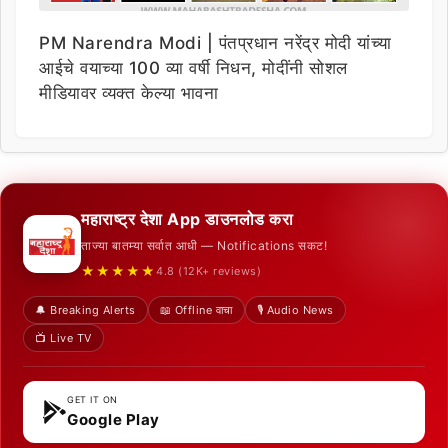
PM Narendra Modi | पंतप्रधान नरेंद्र मोदी यांच्या
आईचे वयाच्या 100 व्या वर्षी निधन, मोदींनी सोशल
मीडियावर व्यक्त केल्या भावना
महाराष्ट्र देशा App डाउनलोड करा
ताज्या बातम्या सर्वात आधी — Notifications सकट!
★★★★★
4.8 (12K+ reviews)
🔔 Breaking Alerts
📖 Offline वाचा
🎙️ Audio News
📺 Live TV
GET IT ON
Google Play