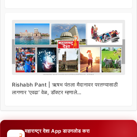
Rishabh Pant | ऋषभ पंतला मैदानावर परतण्यासाठी
लागणार ‘एवढा’ वेळ, डॉक्टर म्हणाले…
महाराष्ट्र देशा App डाउनलोड करा