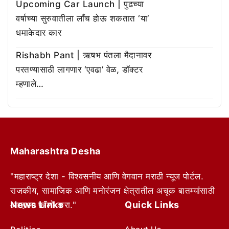
Upcoming Car Launch | पुढच्या
वर्षाच्या सुरुवातीला लाँच होऊ शकतात ‘या’
धमाकेदार कार
Rishabh Pant | ऋषभ पंतला मैदानावर
परतण्यासाठी लागणार ‘एवढा’ वेळ, डॉक्टर
म्हणाले…
Maharashtra Desha
"महाराष्ट्र देशा - विश्वसनीय आणि वेगवान मराठी न्यूज पोर्टल.
राजकीय, सामाजिक आणि मनोरंजन क्षेत्रातील अचूक बातम्यांसाठी
News Links
Quick Links
आम्हाला फॉलो करा."