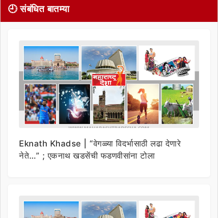
🕘 संबंधित बातम्या
Eknath Khadse | “वेगळ्या विदर्भासाठी लढा देणारे
नेते…” ; एकनाथ खडसेंची फडणवीसांना टोला