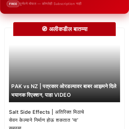
पूर्णपणे मोफत — कोणतेही Subscription नाही
FREE
🧭 अलीकडील बातम्या
PAK vs NZ | पत्रकार ओरडल्यावर बाबर आझमने दिले
भयानक रिएक्शन, पाहा VIDEO
Salt Side Effects | अतिरिक्त मिठाचे
सेवन केल्याने निर्माण होऊ शकतात ‘या’
समस्या