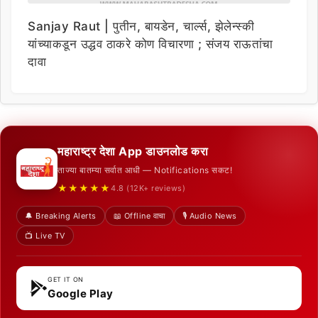
Sanjay Raut | पुतीन, बायडेन, चार्ल्स, झेलेन्स्की
यांच्याकडून उद्धव ठाकरे कोण विचारणा ; संजय राऊतांचा
दावा
महाराष्ट्र देशा App डाउनलोड करा
ताज्या बातम्या सर्वात आधी — Notifications सकट!
★★★★★
4.8 (12K+ reviews)
🔔 Breaking Alerts
📖 Offline वाचा
🎙️ Audio News
📺 Live TV
GET IT ON
Google Play