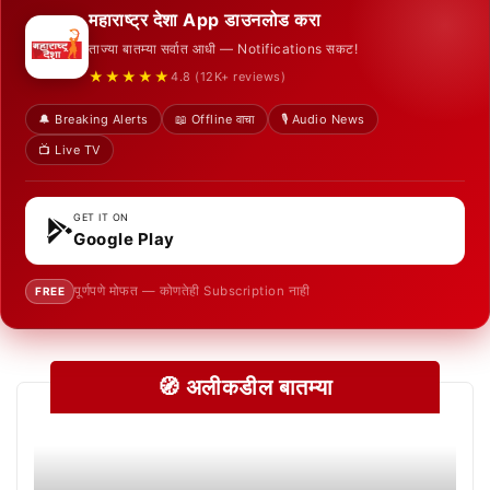
महाराष्ट्र देशा App डाउनलोड करा
ताज्या बातम्या सर्वात आधी — Notifications सकट!
★★★★★
4.8 (12K+ reviews)
🔔 Breaking Alerts
📖 Offline वाचा
🎙️ Audio News
📺 Live TV
GET IT ON
Google Play
पूर्णपणे मोफत — कोणतेही Subscription नाही
FREE
🧭 अलीकडील बातम्या