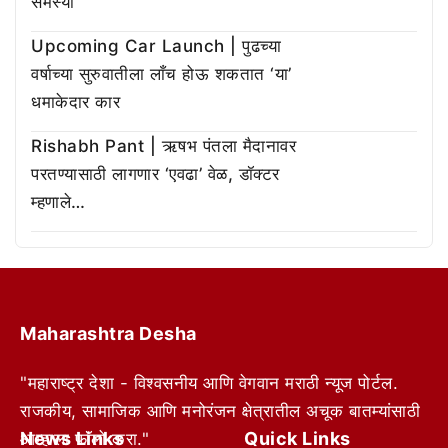
समस्या
Upcoming Car Launch | पुढच्या
वर्षाच्या सुरुवातीला लाँच होऊ शकतात ‘या’
धमाकेदार कार
Rishabh Pant | ऋषभ पंतला मैदानावर
परतण्यासाठी लागणार ‘एवढा’ वेळ, डॉक्टर
म्हणाले…
Maharashtra Desha
"महाराष्ट्र देशा - विश्वसनीय आणि वेगवान मराठी न्यूज पोर्टल.
राजकीय, सामाजिक आणि मनोरंजन क्षेत्रातील अचूक बातम्यांसाठी
News Links
Quick Links
आम्हाला फॉलो करा."