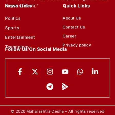
News Links
Quick Links
आम्हाला फॉलो करा."
Politics
About Us
Contact Us
Sports
Career
Entertainment
Privacy policy
Technology
Follow Us On Social Media
© 2026 Maharashtra Desha • All rights reserved