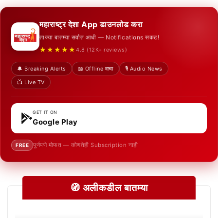
महाराष्ट्र देशा App डाउनलोड करा
ताज्या बातम्या सर्वात आधी — Notifications सकट!
★★★★★
4.8 (12K+ reviews)
🔔 Breaking Alerts
📖 Offline वाचा
🎙️ Audio News
📺 Live TV
GET IT ON
Google Play
पूर्णपणे मोफत — कोणतेही Subscription नाही
FREE
🧭 अलीकडील बातम्या