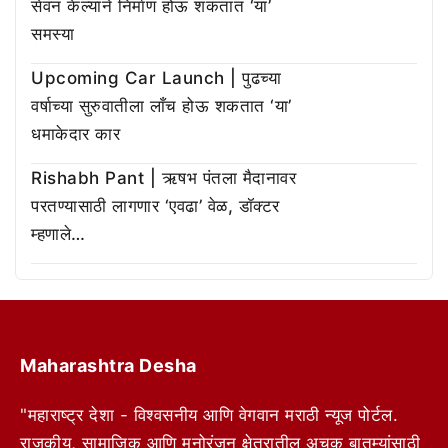
सेवन केल्याने निर्माण होऊ शकतात ‘या’
समस्या
Upcoming Car Launch | पुढच्या
वर्षाच्या सुरुवातीला लाँच होऊ शकतात ‘या’
धमाकेदार कार
Rishabh Pant | ऋषभ पंतला मैदानावर
परतण्यासाठी लागणार ‘एवढा’ वेळ, डॉक्टर
म्हणाले…
Maharashtra Desha
"महाराष्ट्र देशा - विश्वसनीय आणि वेगवान मराठी न्यूज पोर्टल.
राजकीय, सामाजिक आणि मनोरंजन क्षेत्रातील अचूक बातम्यांसाठी