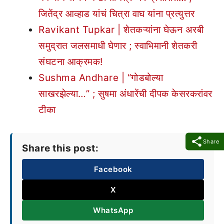
जितेंद्र आव्हाड यांचं चित्रा वाघ यांना प्रत्युत्तर
Ravikant Tupkar | शेतकऱ्यांना घेऊन अरबी
समुद्रात जलसमाधी घेणार ; स्वाभिमानी शेतकरी
संघटना आक्रमक!
Sushma Andhare | “गोडबोल्या
साखरझेल्या…” ; सुषमा अंधारेंची दीपक केसरकरांवर
टीका
Share
Share this post:
Facebook
X
WhatsApp