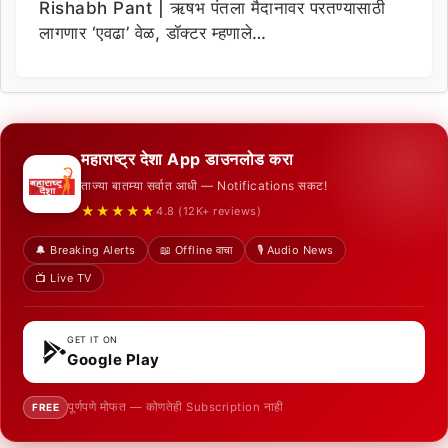
Rishabh Pant | ऋषभ पंतला मैदानावर परतण्यासाठी
लागणार ‘एवढा’ वेळ, डॉक्टर म्हणाले…
महाराष्ट्र देशा App डाउनलोड करा
ताज्या बातम्या सर्वात आधी — Notifications सकट!
★★★★★
4.8 (12K+ reviews)
🔔 Breaking Alerts
📖 Offline वाचा
🎙️ Audio News
📺 Live TV
GET IT ON
Google Play
पूर्णपणे मोफत — कोणतेही Subscription नाही
FREE