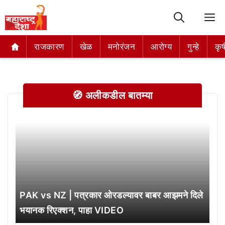
M
राजकारण
राजकारण
खेळ
खेळ
मनोरंजन
मनोरंजन
आरोग्य
आरोग्य
गुन्हे
गुन्हे
कृष
कृष
🧭 अलीकडील बातम्या
PAK vs NZ | पत्रकार ओरडल्यावर बाबर आझमने दिले
भयानक रिएक्शन, पाहा VIDEO