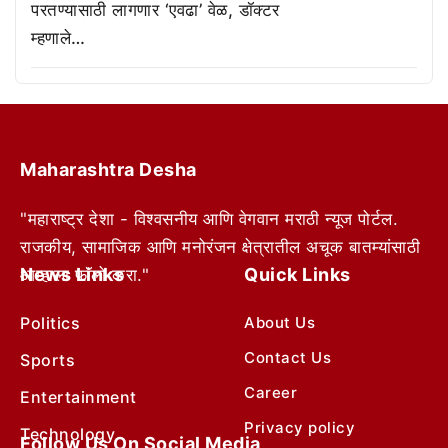
परतण्यासाठी लागणार ‘एवढा’ वेळ, डॉक्टर
म्हणाले…
Maharashtra Desha
"महाराष्ट्र देशा - विश्वसनीय आणि वेगवान मराठी न्यूज पोर्टल.
राजकीय, सामाजिक आणि मनोरंजन क्षेत्रातील अचूक बातम्यांसाठी
News Links
Quick Links
आम्हाला फॉलो करा."
Politics
About Us
Contact Us
Sports
Career
Entertainment
Privacy policy
Technology
Follow Us On Social Media