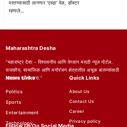
परतण्यासाठी लागणार ‘एवढा’ वेळ, डॉक्टर
म्हणाले…
Maharashtra Desha
"महाराष्ट्र देशा - विश्वसनीय आणि वेगवान मराठी न्यूज पोर्टल.
राजकीय, सामाजिक आणि मनोरंजन क्षेत्रातील अचूक बातम्यांसाठी
News Links
Quick Links
आम्हाला फॉलो करा."
Politics
About Us
Contact Us
Sports
Career
Entertainment
Privacy policy
Technology
Follow Us On Social Media