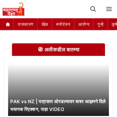
M
राजकारण
राजकारण
खेळ
खेळ
मनोरंजन
मनोरंजन
आरोग्य
आरोग्य
गुन्हे
गुन्हे
कृष
कृष
🧭 अलीकडील बातम्या
PAK vs NZ | पत्रकार ओरडल्यावर बाबर आझमने दिले
भयानक रिएक्शन, पाहा VIDEO