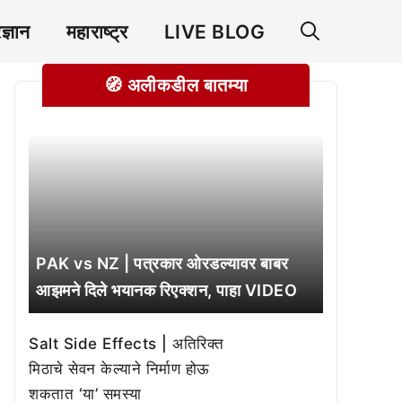
रज्ञान
महाराष्ट्र
LIVE BLOG
🧭 अलीकडील बातम्या
PAK vs NZ | पत्रकार ओरडल्यावर बाबर
आझमने दिले भयानक रिएक्शन, पाहा VIDEO
Salt Side Effects | अतिरिक्त
मिठाचे सेवन केल्याने निर्माण होऊ
शकतात ‘या’ समस्या