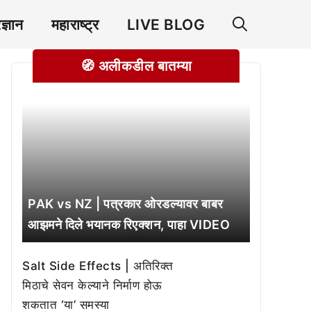
रज्ञान
महाराष्ट्र
LIVE BLOG
🧭 अलीकडील बातम्या
PAK vs NZ | पत्रकार ओरडल्यावर बाबर
आझमने दिले भयानक रिएक्शन, पाहा VIDEO
Salt Side Effects | अतिरिक्त
मिठाचे सेवन केल्याने निर्माण होऊ
शकतात ‘या’ समस्या