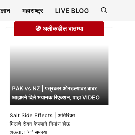
रज्ञान
महाराष्ट्र
LIVE BLOG
🧭 अलीकडील बातम्या
PAK vs NZ | पत्रकार ओरडल्यावर बाबर
आझमने दिले भयानक रिएक्शन, पाहा VIDEO
Salt Side Effects | अतिरिक्त
मिठाचे सेवन केल्याने निर्माण होऊ
शकतात ‘या’ समस्या