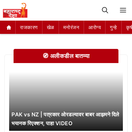
M
राजकारण
राजकारण
खेळ
खेळ
मनोरंजन
मनोरंजन
आरोग्य
आरोग्य
गुन्हे
गुन्हे
कृष
कृष
🧭 अलीकडील बातम्या
PAK vs NZ | पत्रकार ओरडल्यावर बाबर आझमने दिले
भयानक रिएक्शन, पाहा VIDEO