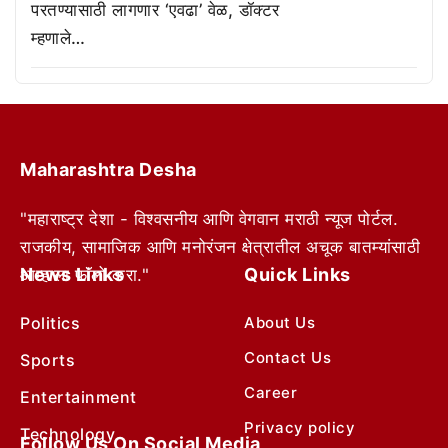
परतण्यासाठी लागणार ‘एवढा’ वेळ, डॉक्टर
म्हणाले…
Maharashtra Desha
"महाराष्ट्र देशा - विश्वसनीय आणि वेगवान मराठी न्यूज पोर्टल.
राजकीय, सामाजिक आणि मनोरंजन क्षेत्रातील अचूक बातम्यांसाठी
News Links
Quick Links
आम्हाला फॉलो करा."
Politics
About Us
Contact Us
Sports
Career
Entertainment
Privacy policy
Technology
Follow Us On Social Media