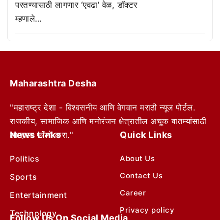
परतण्यासाठी लागणार ‘एवढा’ वेळ, डॉक्टर
म्हणाले…
Maharashtra Desha
"महाराष्ट्र देशा - विश्वसनीय आणि वेगवान मराठी न्यूज पोर्टल.
राजकीय, सामाजिक आणि मनोरंजन क्षेत्रातील अचूक बातम्यांसाठी
News Links
Quick Links
आम्हाला फॉलो करा."
Politics
About Us
Contact Us
Sports
Career
Entertainment
Privacy policy
Technology
Follow Us On Social Media