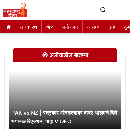
M
राजकारण
राजकारण
खेळ
खेळ
मनोरंजन
मनोरंजन
आरोग्य
आरोग्य
गुन्हे
गुन्हे
कृष
कृष
🧭 अलीकडील बातम्या
PAK vs NZ | पत्रकार ओरडल्यावर बाबर आझमने दिले
भयानक रिएक्शन, पाहा VIDEO