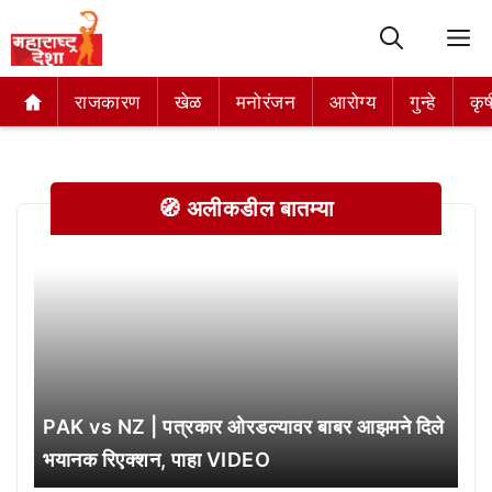
M
राजकारण
राजकारण
खेळ
खेळ
मनोरंजन
मनोरंजन
आरोग्य
आरोग्य
गुन्हे
गुन्हे
कृष
कृष
🧭 अलीकडील बातम्या
PAK vs NZ | पत्रकार ओरडल्यावर बाबर आझमने दिले
भयानक रिएक्शन, पाहा VIDEO