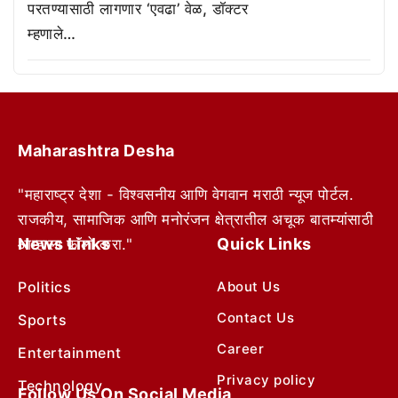
परतण्यासाठी लागणार ‘एवढा’ वेळ, डॉक्टर
म्हणाले…
Maharashtra Desha
"महाराष्ट्र देशा - विश्वसनीय आणि वेगवान मराठी न्यूज पोर्टल.
राजकीय, सामाजिक आणि मनोरंजन क्षेत्रातील अचूक बातम्यांसाठी
News Links
Quick Links
आम्हाला फॉलो करा."
Politics
About Us
Contact Us
Sports
Career
Entertainment
Privacy policy
Technology
Follow Us On Social Media