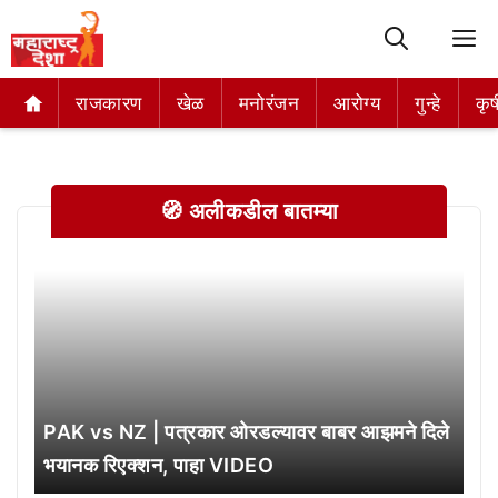
M
राजकारण
राजकारण
खेळ
खेळ
मनोरंजन
मनोरंजन
आरोग्य
आरोग्य
गुन्हे
गुन्हे
कृष
कृष
🧭 अलीकडील बातम्या
PAK vs NZ | पत्रकार ओरडल्यावर बाबर आझमने दिले
भयानक रिएक्शन, पाहा VIDEO