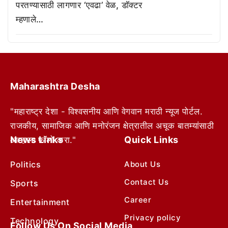
परतण्यासाठी लागणार ‘एवढा’ वेळ, डॉक्टर
म्हणाले…
Maharashtra Desha
"महाराष्ट्र देशा - विश्वसनीय आणि वेगवान मराठी न्यूज पोर्टल.
राजकीय, सामाजिक आणि मनोरंजन क्षेत्रातील अचूक बातम्यांसाठी
News Links
Quick Links
आम्हाला फॉलो करा."
Politics
About Us
Contact Us
Sports
Career
Entertainment
Privacy policy
Technology
Follow Us On Social Media