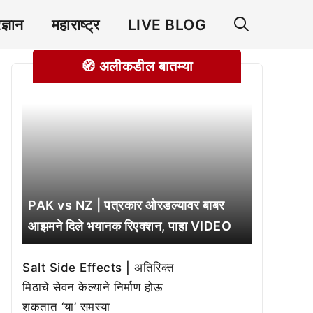
रज्ञान
महाराष्ट्र
LIVE BLOG
🧭 अलीकडील बातम्या
PAK vs NZ | पत्रकार ओरडल्यावर बाबर
आझमने दिले भयानक रिएक्शन, पाहा VIDEO
Salt Side Effects | अतिरिक्त
मिठाचे सेवन केल्याने निर्माण होऊ
शकतात ‘या’ समस्या