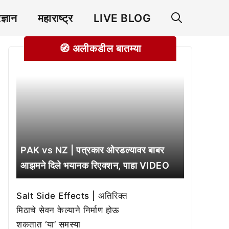
रज्ञान
महाराष्ट्र
LIVE BLOG
🧭 अलीकडील बातम्या
PAK vs NZ | पत्रकार ओरडल्यावर बाबर
आझमने दिले भयानक रिएक्शन, पाहा VIDEO
Salt Side Effects | अतिरिक्त
मिठाचे सेवन केल्याने निर्माण होऊ
शकतात ‘या’ समस्या