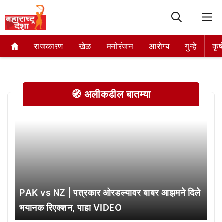
M
राजकारण
राजकारण
खेळ
खेळ
मनोरंजन
मनोरंजन
आरोग्य
आरोग्य
गुन्हे
गुन्हे
कृष
कृष
🧭 अलीकडील बातम्या
PAK vs NZ | पत्रकार ओरडल्यावर बाबर आझमने दिले
भयानक रिएक्शन, पाहा VIDEO