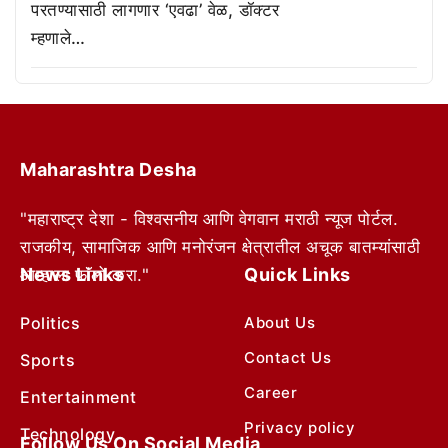
परतण्यासाठी लागणार ‘एवढा’ वेळ, डॉक्टर
म्हणाले…
Maharashtra Desha
"महाराष्ट्र देशा - विश्वसनीय आणि वेगवान मराठी न्यूज पोर्टल.
राजकीय, सामाजिक आणि मनोरंजन क्षेत्रातील अचूक बातम्यांसाठी
News Links
Quick Links
आम्हाला फॉलो करा."
Politics
About Us
Contact Us
Sports
Career
Entertainment
Privacy policy
Technology
Follow Us On Social Media